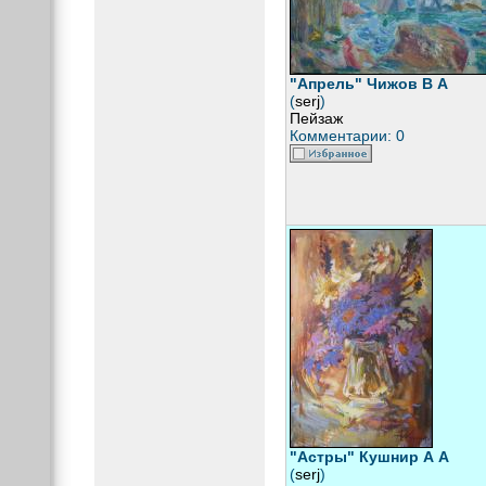
"Апрель" Чижов В А
(
serj
)
Пейзаж
Комментарии: 0
"Астры" Кушнир А А
(
serj
)