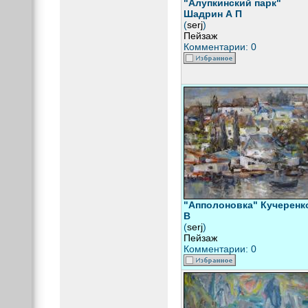
"Алупкинский парк"
Шадрин А П
(
serj
)
Пейзаж
Комментарии: 0
"Апполоновка" Кучеренк
В
(
serj
)
Пейзаж
Комментарии: 0