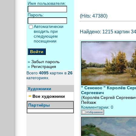
Имя пользователя:
Пароль:
(Hits: 47380)
Автоматически
входить при
Найдено: 1215 картин 34 
следующем
посещении
»
Забыл пароль
»
Регистрация
Всего
4095
картин в
26
категориях.
" Сенокос " Королёв Сер
Художники
Сергеевич
Все художники
(
Королёв Сергей Сергееви
Пейзаж
Партнёры
Комментарии: 0