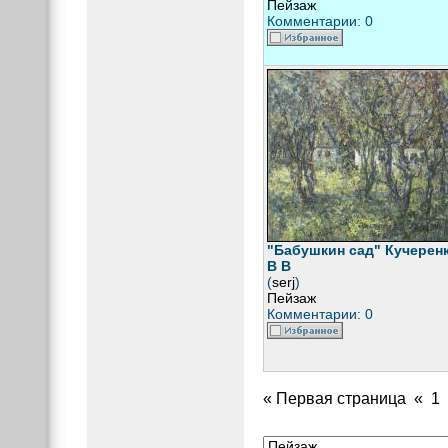
Пейзаж
Комментарии: 0
"Бабушкин сад" Кучерен
В В
(
serj
)
Пейзаж
Комментарии: 0
« Первая страница
«
1