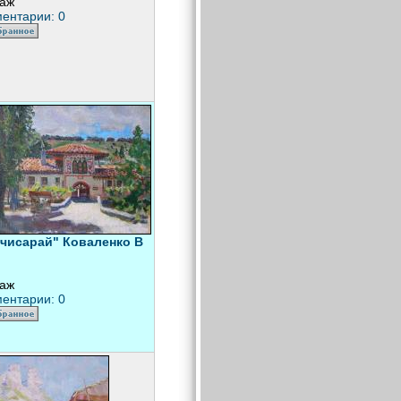
аж
ентарии: 0
чисарай" Коваленко В
аж
ентарии: 0