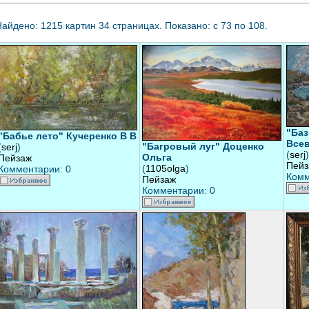
айдено: 1215 картин 34 страницах. Показано: с 73 по 108.
"Баз
"Бабье лето" Кучеренко В В
Все
"Багровый луг" Доценко
(
serj
)
(
serj
)
Ольга
Пейзаж
Пейз
(
1105olga
)
Комментарии: 0
Комм
Пейзаж
Комментарии: 0