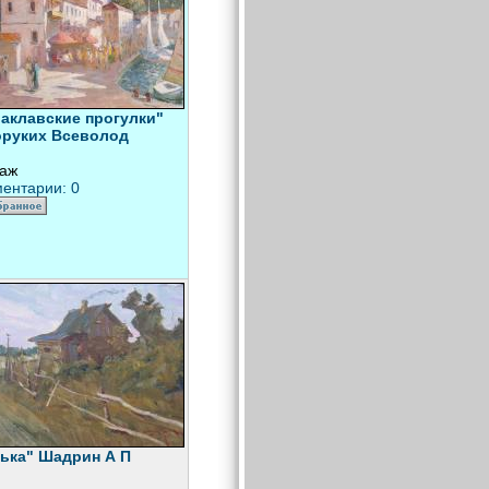
аклавские прогулки"
оруких Всеволод
аж
ентарии: 0
ька" Шадрин А П