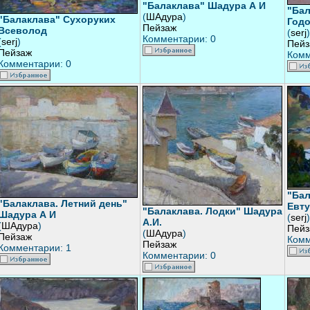
"Балаклава" Шадура А И
"Бал
(
ШАдура
)
"Балаклава" Сухоруких
Годо
Пейзаж
Всеволод
(
serj
)
Комментарии: 0
(
serj
)
Пейз
Пейзаж
Комм
Комментарии: 0
"Бал
"Балаклава. Летний день"
Евту
"Балаклава. Лодки" Шадура
Шадура А И
(
serj
)
А.И.
(
ШАдура
)
Пейз
(
ШАдура
)
Пейзаж
Комм
Пейзаж
Комментарии: 1
Комментарии: 0