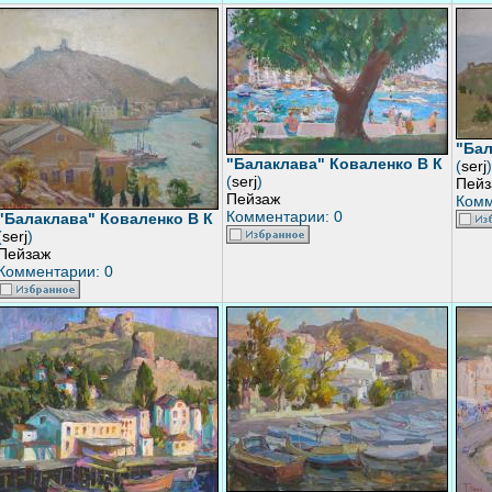
"Бал
"Балаклава" Коваленко В К
(
serj
)
(
serj
)
Пейз
Пейзаж
Комм
Комментарии: 0
"Балаклава" Коваленко В К
(
serj
)
Пейзаж
Комментарии: 0