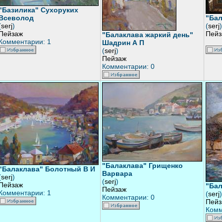
"Базилика" Сухоруких
Всеволод
"Бал
(
serj
)
(
serj
)
Пейзаж
Пейз
"Балаклава жаркий день"
Комментарии: 1
Шадрин А П
(
serj
)
Пейзаж
Комментарии: 0
"Балаклава" Грищенко
"Балаклава" Болотный В И
Варвара
(
serj
)
(
serj
)
Пейзаж
"Бал
Пейзаж
Комментарии: 1
(
serj
)
Комментарии: 0
Пейз
Комм