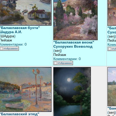
"Балаклавская бухта"
"Бал
Шадура А.И.
Сух
(
ШАдура
)
(
serj
)
Пейзаж
Пейз
"Балаклавская весна"
Комментарии: 0
Комм
Сухоруких Всеволод
(
serj
)
Пейзаж
Комментарии: 0
"Бан
(
serj
)
"Балаклавский этюд"