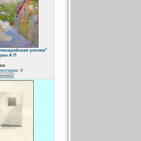
чисарайская улочка"
рин А П
аж
ентарии: 0