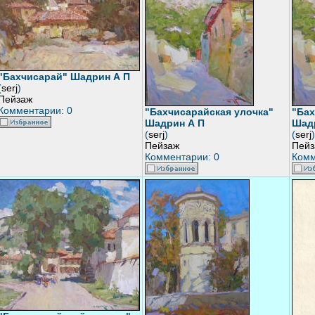
"Бахчисарай" Шадрин А П
(
serj
)
Пейзаж
Комментарии: 0
"Бахчисарайская улочка"
"Бах
Шадрин А П
Шад
(
serj
)
(
serj
)
Пейзаж
Пейз
Комментарии: 0
Комм