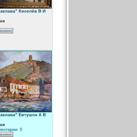
аклава" Киселёв В И
аж
аклава" Евтушок А В
аж
ентарии: 0