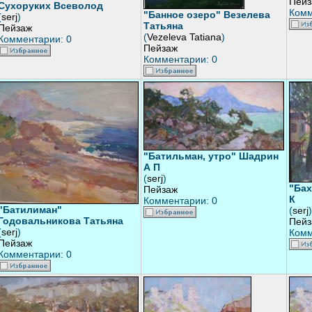
Пейз
Сухоруких Всеволод
Комм
"Банное озеро" Везелева
(
serj
)
Татьяна
Пейзаж
(
Vezeleva Tatiana
)
Комментарии: 0
Пейзаж
Комментарии: 0
"Батильман, утро" Шадрин
А П
(
serj
)
"Бах
Пейзаж
К
Комментарии: 0
"Батилиман"
(
serj
)
Годовальникова Татьяна
Пейз
(
serj
)
Комм
Пейзаж
Комментарии: 0