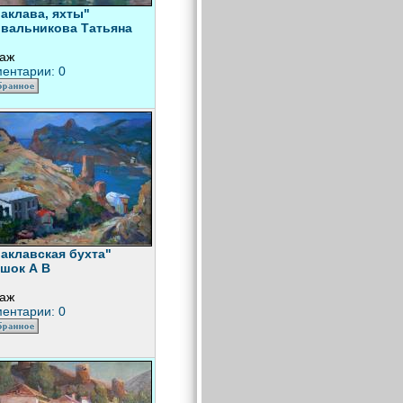
аклава, яхты"
вальникова Татьяна
аж
ентарии: 0
аклавская бухта"
шок А В
аж
ентарии: 0