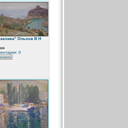
аклава" Ольхов В Н
аж
ентарии: 0