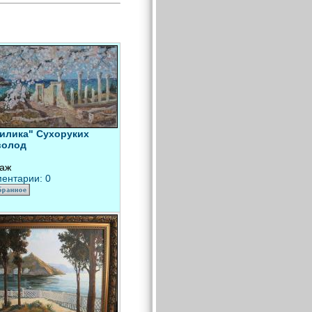
илика" Сухоруких
волод
аж
ентарии: 0