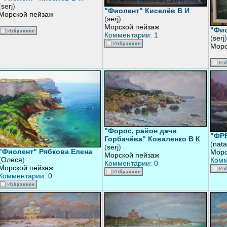
(
serj
)
"Фиолент" Киселёв В И
Морской пейзаж
(
serj
)
Морской пейзаж
"Фио
Комментарии: 1
(
serj
)
Морс
"Форос, район дачи
"ФРЕ
Горбачёва" Коваленко В К
(
nata
(
serj
)
"Фиолент" Рябкова Елена
Морс
Морской пейзаж
(
Олеся
)
Комм
Комментарии: 0
Морской пейзаж
Комментарии: 0