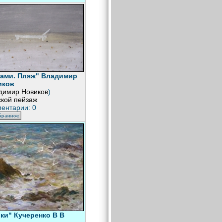
ами. Пляж" Владимир
иков
димир Новиков
)
кой пейзаж
ентарии: 0
ки" Кучеренко В В