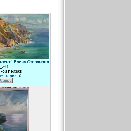
лент" Елена Степанова
x_wk
)
кой пейзаж
ентарии: 0