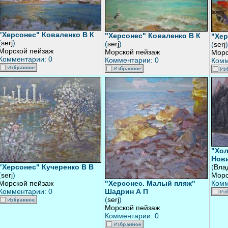
"Херсонес" Коваленко В К
"Херсонес" Коваленко В К
"Хер
(
serj
)
(
serj
)
(
serj
)
Морской пейзаж
Морской пейзаж
Морс
Комментарии: 0
Комментарии: 0
Комм
"Хол
Нов
"Херсонес" Кучеренко В В
(
Вла
(
serj
)
Морс
Морской пейзаж
"Херсонес. Малый пляж"
Комм
Комментарии: 0
Шадрин А П
(
serj
)
Морской пейзаж
Комментарии: 0