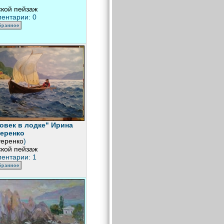
кой пейзаж
ентарии: 0
овек в лодке" Ирина
еренко
теренко
)
кой пейзаж
ентарии: 1