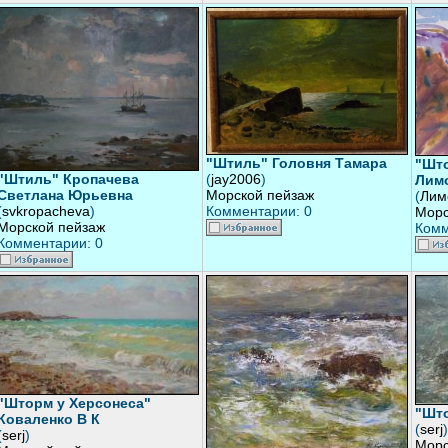
"Штиль" Головня Тамара
"Што
"Штиль" Кропачева
(
jay2006
)
Лимо
Светлана Юрьевна
Морской пейзаж
(
Лим
(
svkropacheva
)
Комментарии: 0
Морс
Морской пейзаж
Комм
Комментарии: 0
"Шторм у Херсонеса"
"Што
Коваленко В К
(
serj
)
(
serj
)
Морс