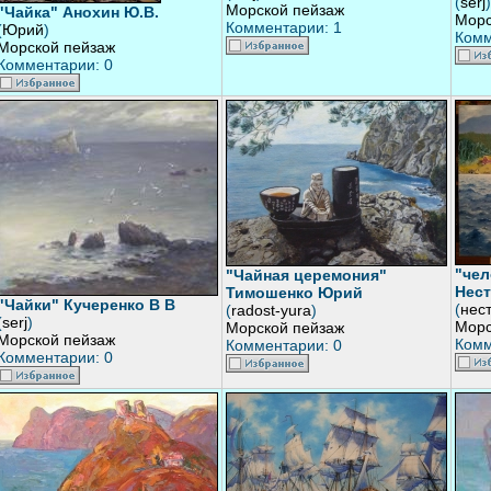
(
serj
)
Морской пейзаж
"Чайка" Анохин Ю.В.
Морс
Комментарии: 1
(
Юрий
)
Комм
Морской пейзаж
Комментарии: 0
"чел
"Чайная церемония"
Нест
Тимошенко Юрий
"Чайки" Кучеренко В В
(
нес
(
radost-yura
)
(
serj
)
Морс
Морской пейзаж
Морской пейзаж
Комм
Комментарии: 0
Комментарии: 0