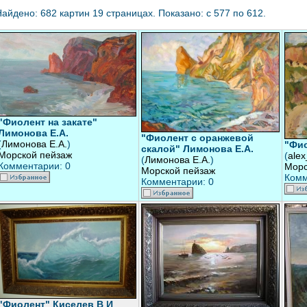
айдено: 682 картин 19 страницах. Показано: с 577 по 612.
"Фиолент на закате"
Лимонова Е.А.
"Фиолент с оранжевой
(
Лимонова Е.А.
)
"Фио
скалой" Лимонова Е.А.
Морской пейзаж
(
ale
(
Лимонова Е.А.
)
Комментарии: 0
Морс
Морской пейзаж
Комм
Комментарии: 0
"Фиолент" Киселев В И