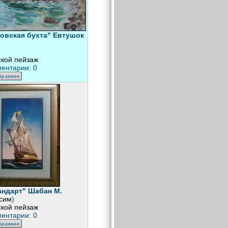
овская бухта" Евтушок
кой пейзаж
ентарии: 0
ндарт" Шабан М.
сим
)
кой пейзаж
ентарии: 0