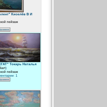
лент" Киселёв В И
кой пейзаж
ГАТ" Токарь Наталья
liart
)
кой пейзаж
ентарии: 1