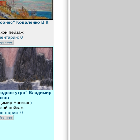
сонес" Коваленко В К
кой пейзаж
ентарии: 0
одное утро" Владимир
иков
димир Новиков
)
кой пейзаж
ентарии: 0