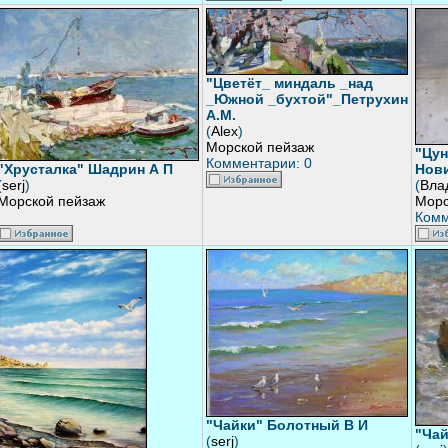
"Цветёт_ миндаль _над
_Южной _бухтой"_Петрухин
А.М.
(
Alex
)
Морской пейзаж
"Цун
Комментарии: 0
"Хрусталка" Шадрин А П
Нов
(
serj
)
(
Вла
Морской пейзаж
Морс
Комм
"Чайки" Болотный В И
"Чай
(
serj
)