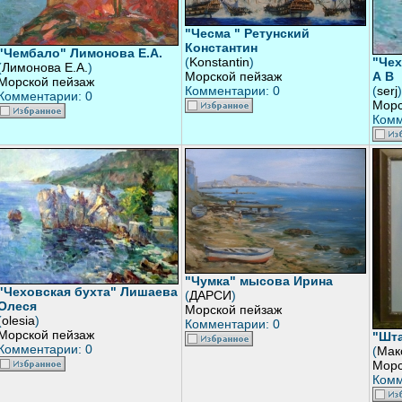
"Чесма " Ретунский
Константин
"Чембало" Лимонова Е.А.
(
Konstantin
)
"Чех
(
Лимонова Е.А.
)
Морской пейзаж
А В
Морской пейзаж
Комментарии: 0
(
serj
)
Комментарии: 0
Морс
Комм
"Чумка" мысова Ирина
"Чеховская бухта" Лишаева
(
ДАРСИ
)
Олеся
Морской пейзаж
(
olesia
)
Комментарии: 0
Морской пейзаж
"Шта
Комментарии: 0
(
Мак
Морс
Комм