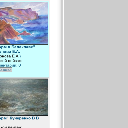
рм в Балаклаве"
нова Е.А.
онова Е.А.
)
кой пейзаж
ентарии: 0
рм" Кучеренко В В
кой пейзаж