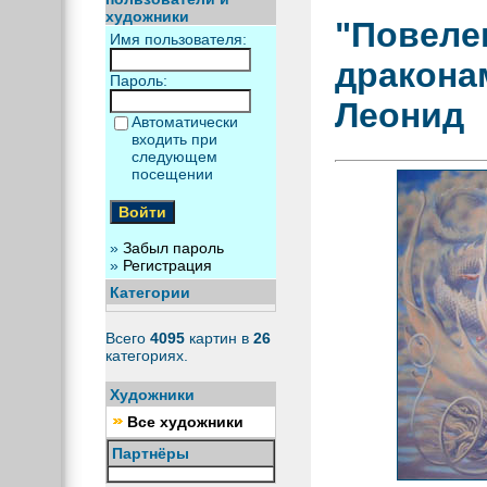
художники
"Повел
Имя пользователя:
дракона
Пароль:
Леонид
Автоматически
входить при
следующем
посещении
»
Забыл пароль
»
Регистрация
Категории
Всего
4095
картин в
26
категориях.
Художники
Все художники
Партнёры