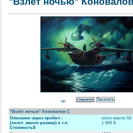
"Взлёт ночью" Коновалов
sp;
"Взлёт ночью" Коновалов С
Описание через пробел :
холст масло 50 
(холст_масло размер) и т.п.
1 000 $
Стоимость$