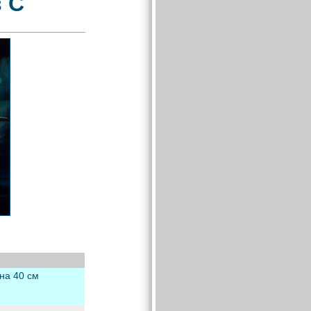
 С
на 40 см