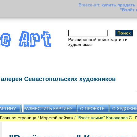
Breeze-art:
купить продать
"Взлёт
Расширенный поиск картин и
художников
галерея Севастопольских художников
АРТИНУ
РАЗМЕСТИТЬ КАРТИНУ
О ПРОЕКТЕ
О ХУДОЖН
Главная страница
/
Морской пейзаж
/ "Взлёт ночью" Коновалов С