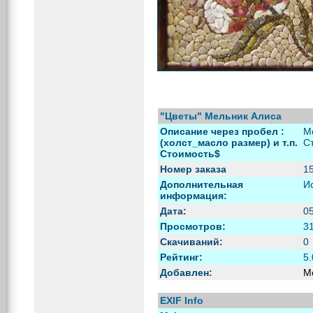
"Цветы" Мельник Алиса
Описание через пробел :
М
(холст_масло размер) и т.п.
С
Стоимость$
Номер заказа
1
Дополнительная
И
информация:
Дата:
05
Просмотров:
3
Скачиваний:
0
Рейтинг:
5.
Добавлен:
М
EXIF Info