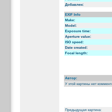
Добавлен:
EXIF Info
Make:
Model:
Exposure time:
Aperture value:
ISO speed:
Date created:
Focal length:
Автор:
У этой картины нет коммент
Предыдущая картина: