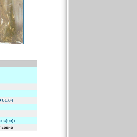
9 01:04
лос(ов))
льевна