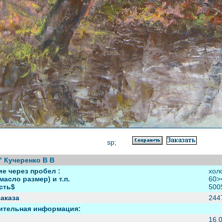
sp;
" Кучеренко В В
е через пробел :
хол
масло размер) и т.п.
60>
сть$
500
аказа
244
ительная информация:
16.