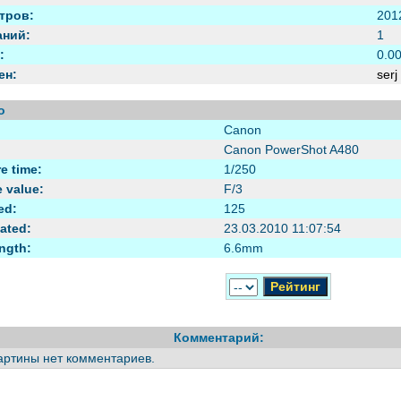
тров:
201
аний:
1
:
0.00
ен:
serj
o
Canon
Canon PowerShot A480
e time:
1/250
 value:
F/3
ed:
125
ated:
23.03.2010 11:07:54
ngth:
6.6mm
Комментарий:
картины нет комментариев.