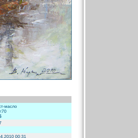
ст-масло
<70
$
7
04.2010 00:31