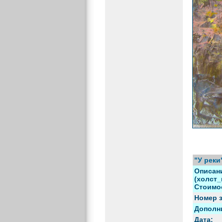
"У реки
Описани
(холст_
Стоимо
Номер з
Дополн
Дата: