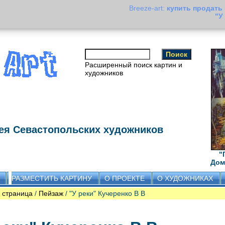
Breeze-art:
купить продать
"У
Расширенный поиск картин и
художников
ея Севастопольских художников
"
Дом
РАЗМЕСТИТЬ КАРТИНУ
О ПРОЕКТЕ
О ХУДОЖНИКАХ
 страница
/
Пейзаж
/ "У реки" Кучеренко В В