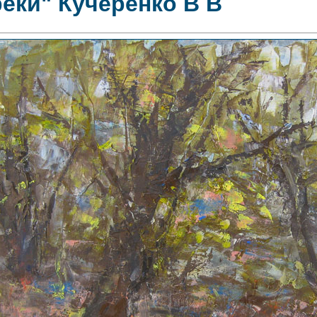
реки" Кучеренко В В