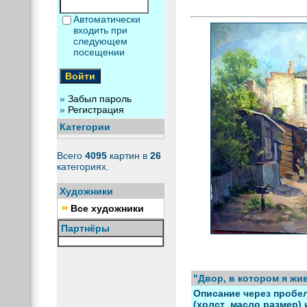
Автоматически
входить при
следующем
посещении
»
Забыл пароль
»
Регистрация
Категории
Всего
4095
картин в
26
категориях.
Художники
Все художники
Партнёры
"Двор, в котором я жи
Описание через пробел
(холст_масло размер) и