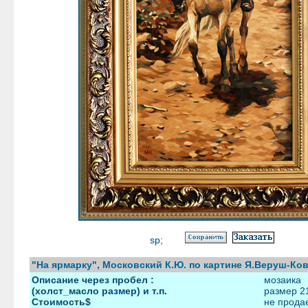
sp;
"На ярмарку", Московский К.Ю. по картине Я.Веруш-Ко
Описание через пробел :
мозаика
(холст_масло размер) и т.п.
размер 2
Стоимость$
не прода