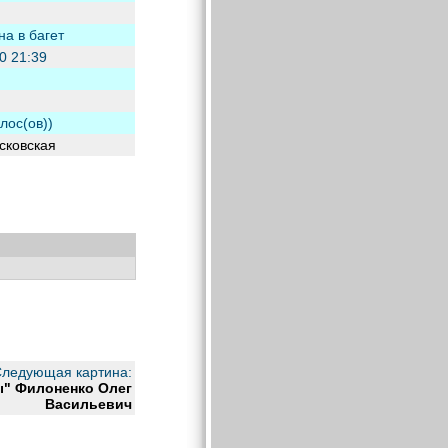
а в багет
0 21:39
олос(ов))
сковская
ледующая картина:
" Филоненко Олег
Васильевич