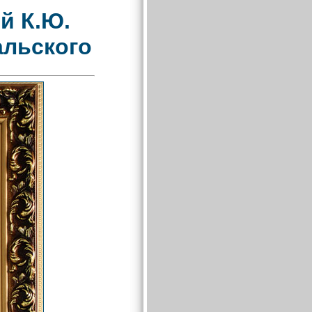
й К.Ю.
альского