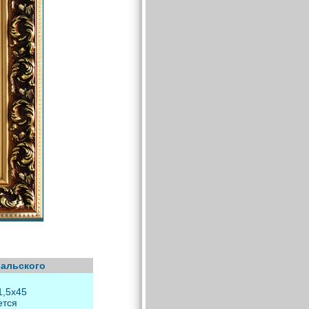
вальского
1,5х45
ется