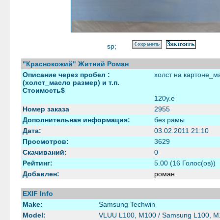
sp;
"Краснокожий" Житний Роман
Описание через пробел :
холст на картоне_м
(холст_масло размер) и т.п.
Стоимость$
120у.е
Номер заказа
2955
Дополнительная информация:
без рамы
Дата:
03.02.2011 21:10
Просмотров:
3629
Скачиваний:
0
Рейтинг:
5.00 (16 Голос(ов))
Добавлен:
роман
EXIF Info
Make:
Samsung Techwin
Model:
VLUU L100, M100 / Samsung L100, M