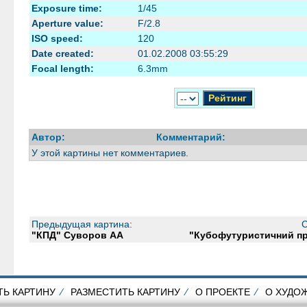
Exposure time:
1/45
Aperture value:
F/2.8
ISO speed:
120
Date created:
01.02.2008 03:55:29
Focal length:
6.3mm
Автор:
Комментарий:
У этой картины нет комментариев.
Предыдущая картина:
С
"КПД" Суворов АА
"Кубофутуристичний пр
ТЬ КАРТИНУ
⁄
РАЗМЕСТИТЬ КАРТИНУ
⁄
О ПРОЕКТЕ
⁄
О ХУДО