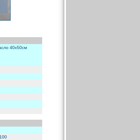
асло 40х50см
100