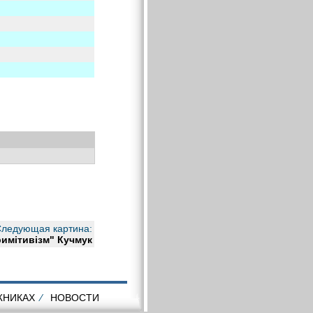
ледующая картина:
имітивізм" Кучмук
ЖНИКАХ
⁄
НОВОСТИ