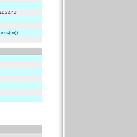
11 22:42
олос(ов))