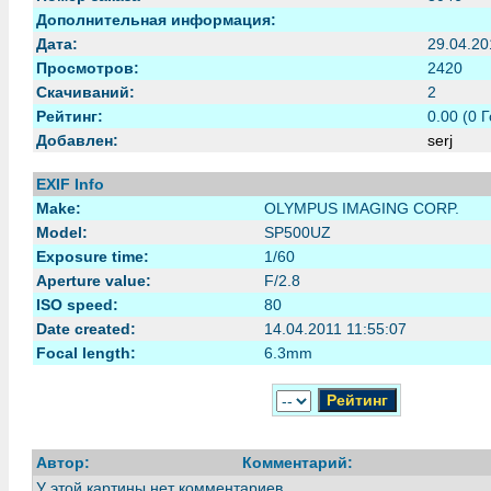
Дополнительная информация:
Дата:
29.04.20
Просмотров:
2420
Скачиваний:
2
Рейтинг:
0.00 (0 Г
Добавлен:
serj
EXIF Info
Make:
OLYMPUS IMAGING CORP.
Model:
SP500UZ
Exposure time:
1/60
Aperture value:
F/2.8
ISO speed:
80
Date created:
14.04.2011 11:55:07
Focal length:
6.3mm
Автор:
Комментарий:
У этой картины нет комментариев.