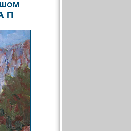
ьшом
А П