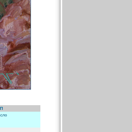
 П
асло