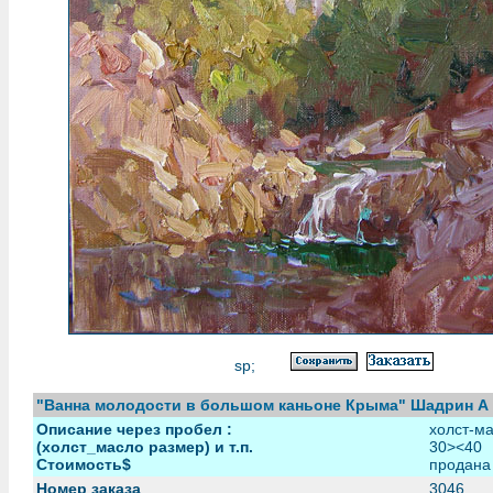
sp;
"Ванна молодости в большом каньоне Крыма" Шадрин А
Описание через пробел :
холст-м
(холст_масло размер) и т.п.
30><40
Стоимость$
продана
Номер заказа
3046