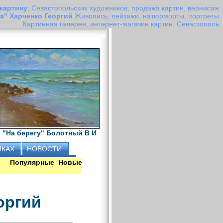
 картину
, Севастопольских художников, продажа картин, вернисаж
а" Харченко Георгий
Живопись, пейзажи, натюрморты, портреты
Картинная галерея, интернет-магазин картин, Севастополь
"На берегу" Болотный В И
ИКАХ
НОВОСТИ
Популярные
Новые
оргий