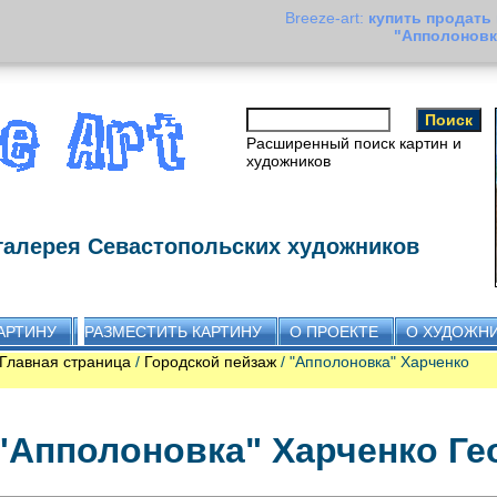
Breeze-art:
купить продать
"Апполоновк
Расширенный поиск картин и
художников
галерея Севастопольских художников
АРТИНУ
РАЗМЕСТИТЬ КАРТИНУ
О ПРОЕКТЕ
О ХУДОЖН
Главная страница
/
Городской пейзаж
/ "Апполоновка" Харченко
"Апполоновка" Харченко Ге