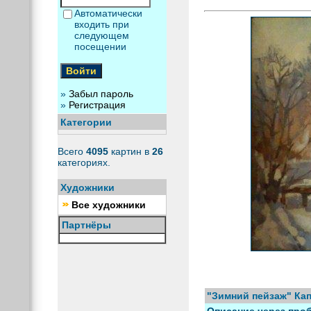
Автоматически
входить при
следующем
посещении
»
Забыл пароль
»
Регистрация
Категории
Всего
4095
картин в
26
категориях.
Художники
Все художники
Партнёры
"Зимний пейзаж" Ка
Описание через проб