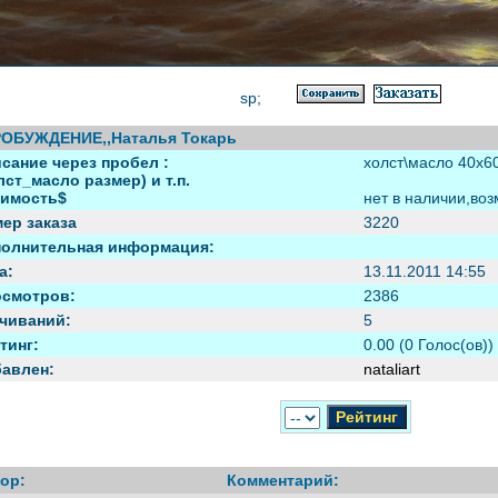
sp;
РОБУЖДЕНИЕ,,Наталья Токарь
сание через пробел :
холст\масло 40х6
лст_масло размер) и т.п.
имость$
нет в наличии,во
ер заказа
3220
олнительная информация:
а:
13.11.2011 14:55
смотров:
2386
чиваний:
5
тинг:
0.00 (0 Голос(ов))
авлен:
nataliart
ор:
Комментарий: