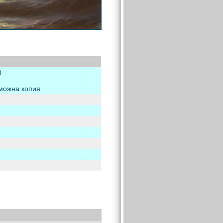
0
зможна копия