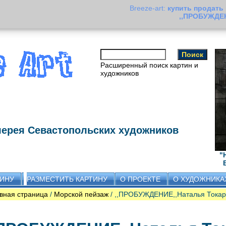
Breeze-art:
купить продать
,,ПРОБУЖДЕН
Расширенный поиск картин и
художников
лерея Севастопольских художников
"
ТИНУ
РАЗМЕСТИТЬ КАРТИНУ
О ПРОЕКТЕ
О ХУДОЖНИКА
вная страница
/
Морской пейзаж
/ ,,ПРОБУЖДЕНИЕ,,Наталья Токар