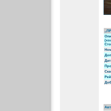
,,П
Опи
(хо
Сто
Ном
Доп
Дат
Про
Ска
Рей
Доб
Авт