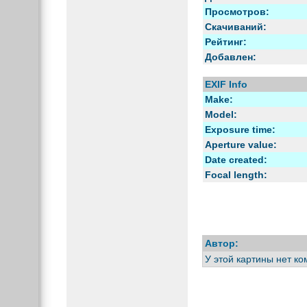
Просмотров:
Скачиваний:
Рейтинг:
Добавлен:
EXIF Info
Make:
Model:
Exposure time:
Aperture value:
Date created:
Focal length:
Автор:
У этой картины нет к