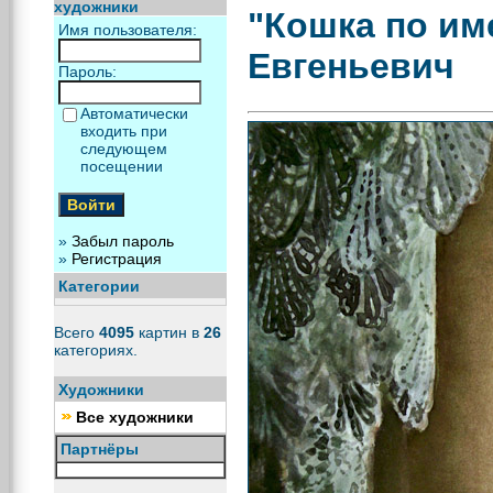
художники
"Кошка по им
Имя пользователя:
Евгеньевич
Пароль:
Автоматически
входить при
следующем
посещении
»
Забыл пароль
»
Регистрация
Категории
Всего
4095
картин в
26
категориях.
Художники
Все художники
Партнёры