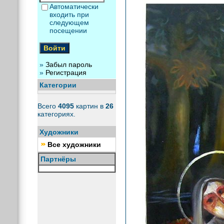
Автоматически
входить при
следующем
посещении
»
Забыл пароль
»
Регистрация
Категории
Всего
4095
картин в
26
категориях.
Художники
Все художники
Партнёры