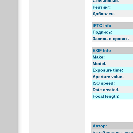
Скачиваний:
Рейтинг:
Добавлен:
IPTC Info
Подпись:
Запись о правах:
EXIF Info
Make:
Model:
Exposure time:
Aperture value:
ISO speed:
Date created:
Focal length:
Автор:
У этой картины нет 