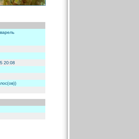
кварель
5 20:08
олос(ов))