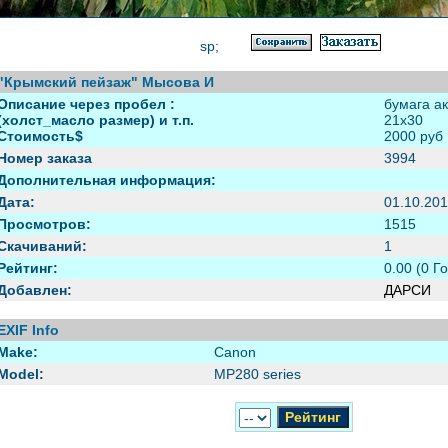
sp;
"Крымский пейзаж" Мысова И
Описание через пробел :
бумага а
(холст_масло размер) и т.п.
21х30
Стоимость$
2000 руб
Номер заказа
3994
Дополнительная информация:
Дата:
01.10.201
Просмотров:
1515
Скачиваний:
1
Рейтинг:
0.00 (0 Г
Добавлен:
ДАРСИ
EXIF Info
Make:
Canon
Model:
MP280 series