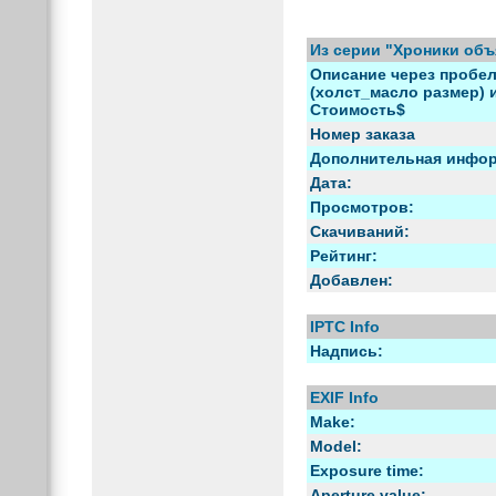
Из серии "Хроники об
Описание через пробел
(холст_масло размер) и 
Стоимость$
Номер заказа
Дополнительная инфо
Дата:
Просмотров:
Скачиваний:
Рейтинг:
Добавлен:
IPTC Info
Надпись:
EXIF Info
Make:
Model:
Exposure time:
Aperture value: