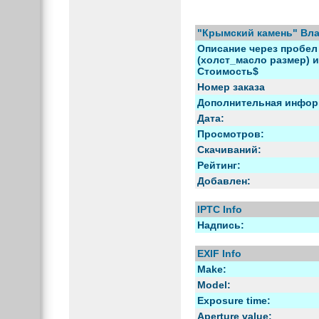
"Крымский камень" Вл
Описание через пробел 
(холст_масло размер) и 
Стоимость$
Номер заказа
Дополнительная инфор
Дата:
Просмотров:
Скачиваний:
Рейтинг:
Добавлен:
IPTC Info
Надпись:
EXIF Info
Make:
Model:
Exposure time:
Aperture value: