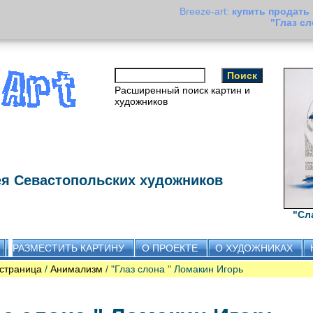
Breeze-art:
купить продать
"Глаз с
Расширенный поиск картин и
художников
ея Севастопольских художников
"Сл
РАЗМЕСТИТЬ КАРТИНУ
О ПРОЕКТЕ
О ХУДОЖНИКАХ
страница
/
Анимализм
/ "Глаз слона " Ломакин Игорь