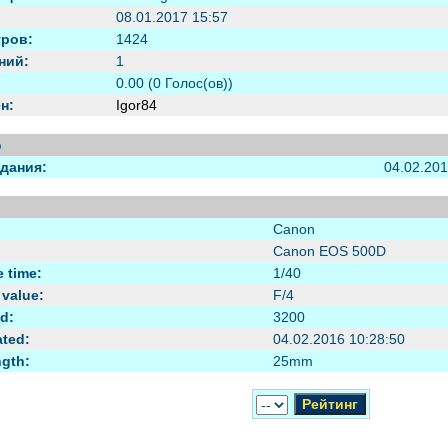
08.01.2017 15:57
ров:
1424
ний:
1
0.00 (0 Голос(ов))
н:
Igor84
o
здания:
04.02.20
o
Canon
Canon EOS 500D
 time:
1/40
 value:
F/4
d:
3200
ated:
04.02.2016 10:28:50
ngth:
25mm