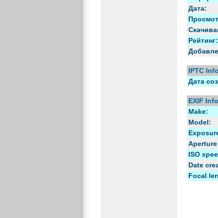
Дата:
Просмот
Скачива
Рейтинг:
Добавле
IPTC Inf
Дата со
EXIF Inf
Make:
Model:
Exposure
Aperture
ISO spee
Date cre
Focal le