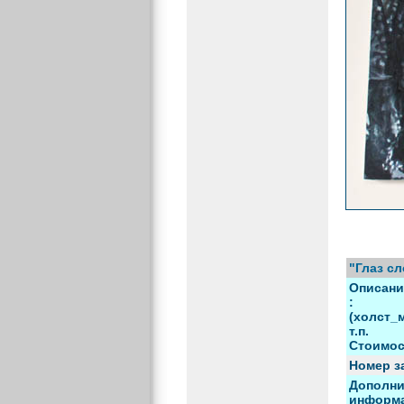
"Глаз сл
Описани
:
(холст_
т.п.
Стоимос
Номер з
Дополни
информа