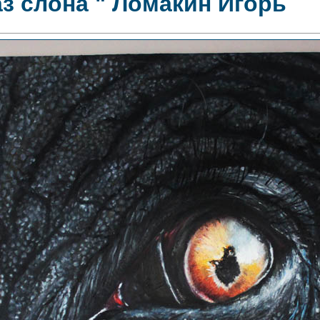
аз слона " Ломакин Игорь