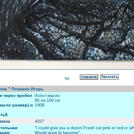
sp;
она " Ломакин Игорь
е через пробел
Холст-масло
80 на 100 cм
масло размер) и
190$
ть$
аказа
4327
тельная
"I could give you a dozen Fresh cut pink or red or wh
ция:
Would grow to become"...