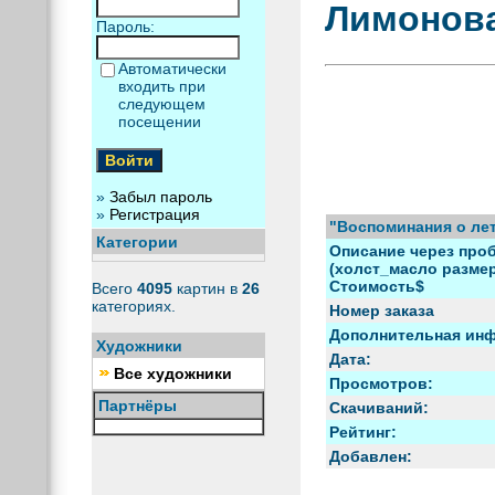
Лимонова
Пароль:
Автоматически
входить при
следующем
посещении
»
Забыл пароль
»
Регистрация
"Воспоминания о лет
Категории
Описание через проб
(холст_масло размер)
Стоимость$
Всего
4095
картин в
26
категориях.
Номер заказа
Дополнительная ин
Художники
Дата:
Все художники
Просмотров:
Партнёры
Скачиваний:
Рейтинг:
Добавлен: