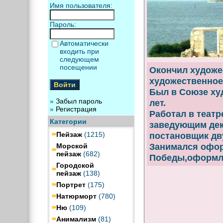
Имя пользователя:
Пароль:
Автоматически
входить при
следующем
посещении
Окончил художе
художественное
Был в Союзе ху
»
Забыл пароль
лет.
»
Регистрация
Работал в театр
Категории
заведующим дек
Пейзаж
(1215)
постановщик дву
Занимался офор
Морской
пейзаж
(682)
Победы,оформле
Городской
пейзаж
(138)
Портрет
(175)
Натюрморт
(780)
Ню
(109)
Анимализм
(81)