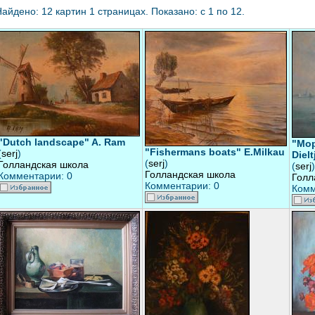
айдено: 12 картин 1 страницах. Показано: с 1 по 12.
"Dutch landscape" A. Ram
"Moр
"Fishermans boats" E.Milkau
(
serj
)
Diel
(
serj
)
Голландская школа
(
serj
)
Голландская школа
Комментарии: 0
Голл
Комментарии: 0
Комм