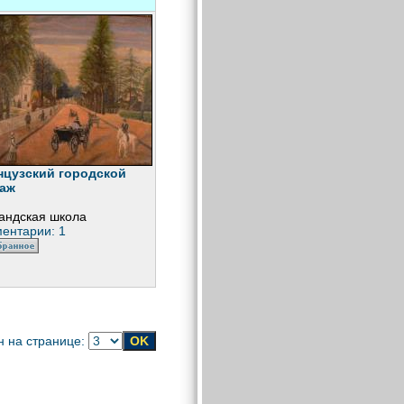
цузский городской
заж
андская школа
ентарии: 1
н на странице: