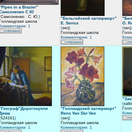
"Pipes in a Brazier"
Самсоненко С Ю
(
Самсоненко . С. Ю.
)
"Бельгийский натюрморт"
"Бе
Голландская школа
E. Serrus
O. R
Комментарии: 1
(
serj
)
(
serj
)
Голландская школа
Голл
Комментарии: 1
Комм
"Зак
(
salt
Голл
"Географ"Дорогокупля
"Голландский натюрморт"
Комм
Дима
Rens Van Der Ven
(
524161
)
(
serj
)
Голландская школа
Голландская школа
Комментарии: 1
Комментарии: 1