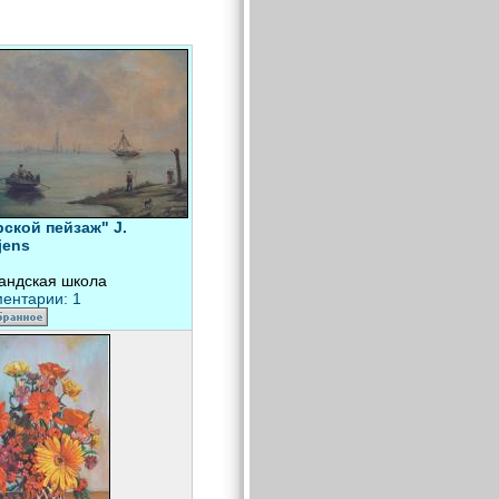
ской пейзаж" J.
tjens
андская школа
ентарии: 1