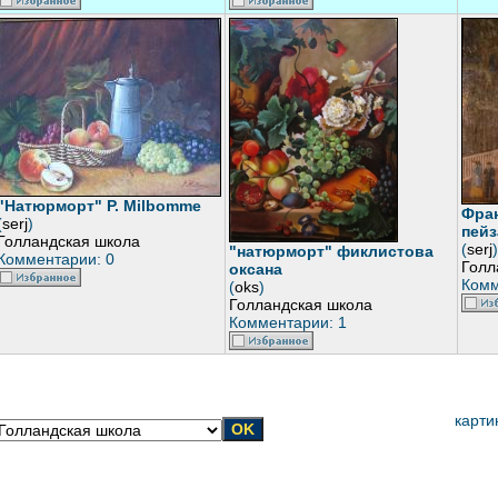
"Натюрморт" P. Milbomme
Фран
(
serj
)
пей
Голландская школа
(
serj
)
"натюрморт" фиклистова
Комментарии: 0
Голл
оксана
Комм
(
oks
)
Голландская школа
Комментарии: 1
карти