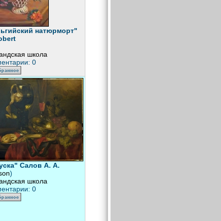
льгийский натюрморт"
obert
андская школа
ентарии: 0
уска" Салов А. А.
ison
)
андская школа
ентарии: 0