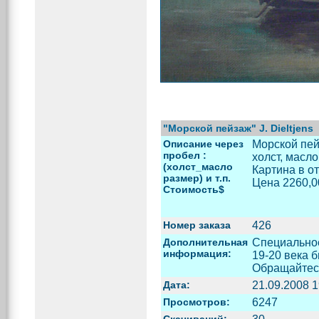
"Moрской пейзаж" J. Dieltjens
Описание через
Moрской пейз
пробел :
холст, масло
(холст_масло
Картина в о
размер) и т.п.
Цена 2260,0
Стоимость$
Номер заказа
426
Дополнительная
Специальное
информация:
19-20 века 
Обращайтесь
Дата:
21.09.2008 1
Просмотров:
6247
Скачиваний: