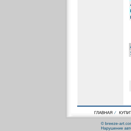
ГЛАВНАЯ
⁄
КУПИ
© breeze-art.c
Нарушение авто