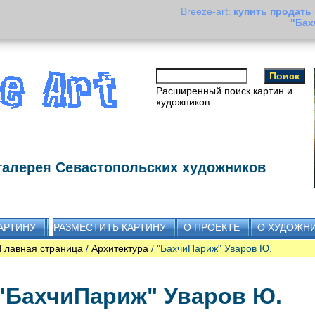
Breeze-art:
купить продать
"Бах
Расширенный поиск картин и
художников
галерея Севастопольских художников
АРТИНУ
РАЗМЕСТИТЬ КАРТИНУ
О ПРОЕКТЕ
О ХУДОЖН
Главная страница
/
Архитектура
/ "БахчиПариж" Уваров Ю.
"БахчиПариж" Уваров Ю.