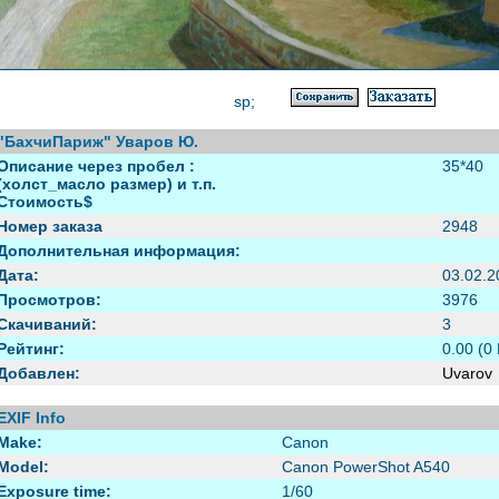
sp;
"БахчиПариж" Уваров Ю.
Описание через пробел :
35*40
(холст_масло размер) и т.п.
Стоимость$
Номер заказа
2948
Дополнительная информация:
Дата:
03.02.2
Просмотров:
3976
Скачиваний:
3
Рейтинг:
0.00 (0
Добавлен:
Uvarov
EXIF Info
Make:
Canon
Model:
Canon PowerShot A540
Exposure time:
1/60