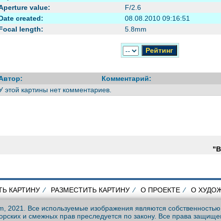
Aperture value:
F/2.6
Date created:
08.08.2010 09:16:51
Focal length:
5.8mm
Автор:
Комментарий:
У этой картины нет комментариев.
"В
ТЬ КАРТИНУ
⁄
РАЗМЕСТИТЬ КАРТИНУ
⁄
О ПРОЕКТЕ
⁄
О ХУДО
om, 2021. Все используемые изображения являются собственностью
рских и смежных прав преследуется по закону. Все права защище