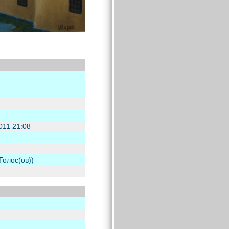
011 21:08
 Голос(ов))