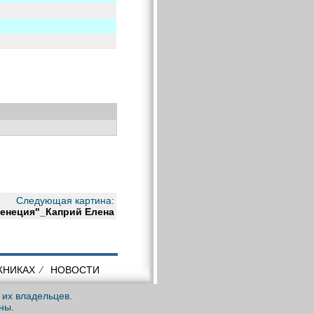
Следующая картина:
енеция"_Каприй Елена
ЖНИКАХ
⁄
НОВОСТИ
 их владельцев.
ны.